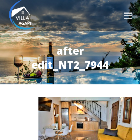
after
edit_NT2_7944