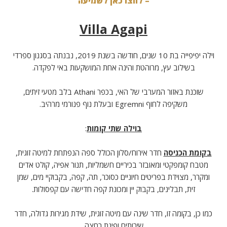
– לחצו כאן לשמיעה
Villa Agapi
וילה יפיפייה בת 10 שנים, חודשה בשנת 2019, נבנתה בסגנון ספרדי
בשילוב עץ, מרוהטת והינה אחת המושקעות באי לפקדה.
שוכנת באזור המערבי של האי, בכפר Athani בלב מטעי זיתים,
משקיפה לחוף Egremni ובעלת נוף פנורמי מרהיב.
בוילה שתי קומות
:
בקומת הכניסה
חדר אירוח/סלון הכולל ספה הנפתחת למיטה זוגית,
מטבח קומפקטי ומאובזר בכיריים חשמליות, תנור אפיה, קולט אדים
ומקרר, מצוידת בפריטים חיוניים כסוכר, תה, קפה, בקבוקיי מים, שמן
זית, תבלינים, בקבוק יין ומכונת קפה חדישה עם קפסולות.
כמו כן, בקומה זו, חדר שינה עם מיטה זוגית, שידת מגירות גדולה, חדר
שירותים ופינת רחצה.