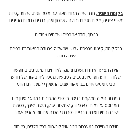
בקומה השניה
, חדר שינה מרווח מאוד עם מיטה זוגית, שידות קטנות
משניי צידיה, שידת מגירות גדולה לאחסון וארון בגדים לנוחות הדיירים.
בנוסף, חדר אמבטיה ושרותים צמודים.
בכל קומה, קיימת מרפסת שמש שמעליה פרגולה המאובזרת בפינת
ישיבה נוחה.
הוילה מציעה אירוח מושלם ומפנק לאורחים המעוניינים בחופשה
שלווה, רגועה ופרטית בסביבה טבעית ופסטורלית באזור של חורש
טבעי ומטעי זיתים בני מאות שנים המשקיף למימי הים היווני
במרחב הוילה ממוקמת בריכת אינסוף המצוידת במנוע לסינון מים
המבוסס על מלח (לא כלור), שמשיות ענק, מיטות שיזוף, כסאות
ישיבה נוחים ופינת ברביקיו נפרדת להכנת ארוחות צהריים/ערב.
הוילה מצויידת במערכות מיזוג אויר קור/חום בכל חלליה, רשתות