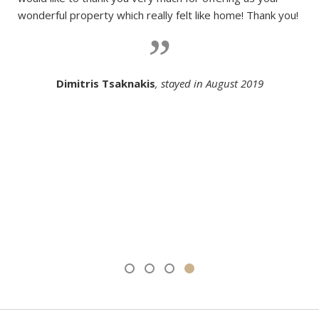
wonderful property which really felt like home! Thank you!
Dimitris Tsaknakis
, stayed in August 2019
By the end of a rejuvenating and very relaxing vacation
We had a fantastic time at this lovely home. What a