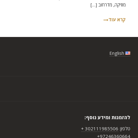
מוזיקה, מדרחוב […]
קרא עוד
English
להזמנות ומידע נוסף:
טלפון:
302111985506 +
97246360664+