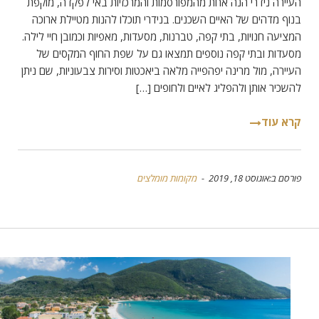
העיירה נידרי הנה אחת מהמפורסמות והמרכזיות באי לפקדה, מוקפת
בנוף מדהים של האיים השכנים. בנידרי תוכלו להנות מטיילת ארוכה
המציעה חנויות, בתי קפה, טברנות, מסעדות, מאפיות וכמובן חיי לילה.
מסעדות ובתי קפה נוספים תמצאו גם על שפת החוף המקסים של
העיירה, מול מרינה יפהפייה מלאה ביאכטות וסירות צבעוניות, שם ניתן
להשכיר אותן ולהפליג לאיים ולחופים […]
קרא עוד
פורסם ב:אוגוסט 18, 2019 -
מקומות מומלצים